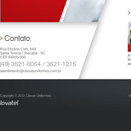
Contato:
Rua Elizário Carli, 649
Santa Tereza / Joacaba - SC
A
CEP 89600-000
li
(49) 3521-0054 / 3521-1215
s
atendimento@classeuniformes.com.br
Copyright © 2012 Classe Uniformes
W